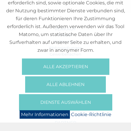
erforderlich sind, sowie optionale Cookies, die mit
der Nutzung bestimmter Dienste verbunden sind,
für deren Funktionieren Ihre Zustimmung
erforderlich ist. Außerdem verwenden wir das Tool
VERKAUF
Matomo, um statistische Daten über Ihr
Häuser
Wohnungen
Surfverhalten auf unserer Seite zu erhalten, und
Wohnsiedlungen
zwar in anonymer Form.
Gewerbeflächen
Büros
ALLE AKZEPTIEREN
REFERENZEN
ÜBER UNS
ALLE ABLEHNEN
Wer Sind Wir?
Broschüren/Filme
Presse
DIENSTE AUSWÄHLEN
BOOKING
Mehr Informationen
Cookie-Richtlinie
NEWS
PARTNER
JOBS