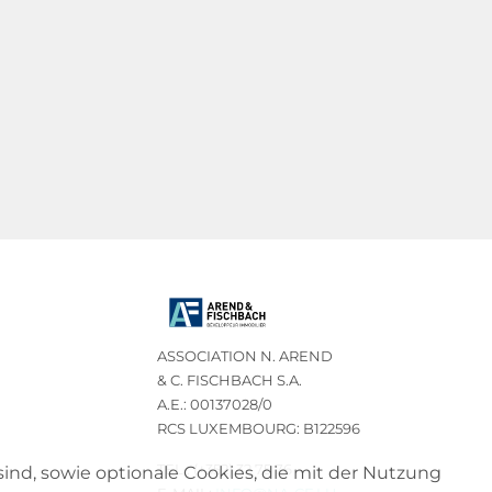
ASSOCIATION N. AREND
& C. FISCHBACH S.A.
A.E.: 00137028/0
RCS LUXEMBOURG: B122596
TEL.: (+352) 32 75 76
sind, sowie optionale Cookies, die mit der Nutzung