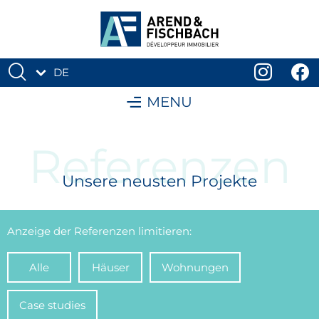
DE
FR
MENU
Referenzen
Unsere neusten Projekte
Anzeige der Referenzen limitieren:
Alle
Häuser
Wohnungen
Case studies