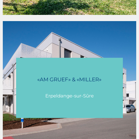
«AM GRUEF» & «MILLER»
Erpeldange-sur-Sûre