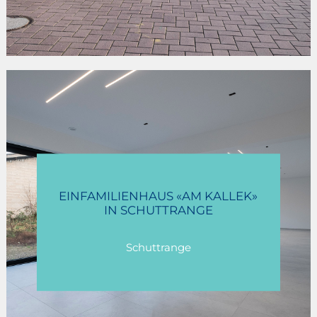
MERSCHERBERG II
EINFAMILIENHAUS «AM KALLEK»
IN SCHUTTRANGE
Mersch
Schuttrange