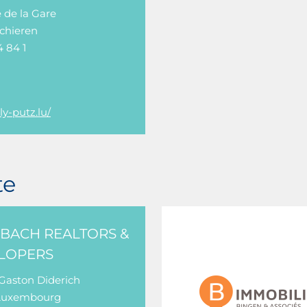
e de la Gare
Schieren
4 84 1
y-putz.lu/
te
HBACH REALTORS &
LOPERS
 Gaston Diderich
 Luxembourg