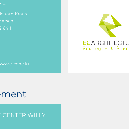
NE
Edouard Kraus
Mersch
2 64 1
/www.e-cone.lu
ement
 CENTER WILLY