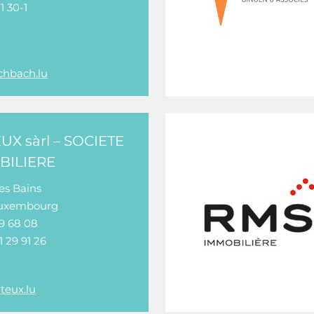
71 30-1
chbach.lu
UX sàrl – SOCIETE
BILIERE
des Bains
Luxembourg
29 68 08
 29 91 26
teux.lu