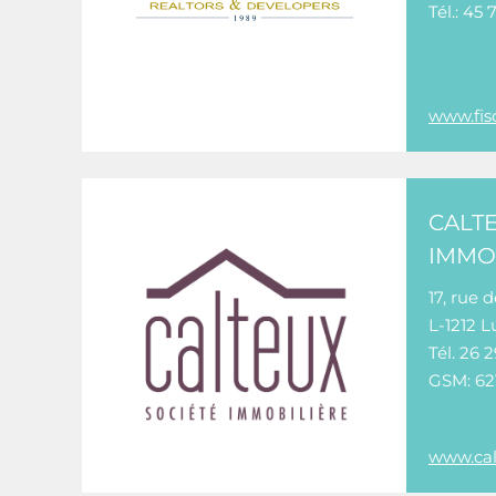
Tél.: 45 
www.fis
CALTE
IMMO
17, rue 
L-1212 
Tél. 26 
GSM: 621
www.cal