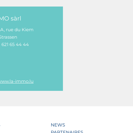
MO sàrl
5 A, rue du Kiem
Strassen
2 621 65 44 44
/www.la-immo.lu
S
NEWS
PARTENAIRES