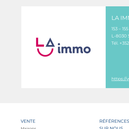
LA IM
153 – 15
L-8030 
Tél. +35
https:/
VENTE
RÉFÉRENCE
SUR NOUS
Maisons