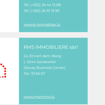
Tél. (+352) 26 44 13 88
Tél. (+352) 26 81 13 99
www.b-immobilier.lu
RMS IMMOBILIERE sàrl
2a, Ënnert dem Bierg
L-5244 Sandweiler
(Navas Business Center)
Tél.: 33 66 67
www.rmsimmo.lu