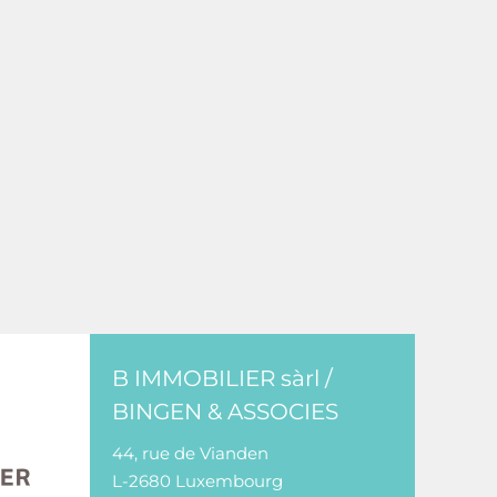
B IMMOBILIER sàrl /
BINGEN & ASSOCIES
44, rue de Vianden
L-2680 Luxembourg