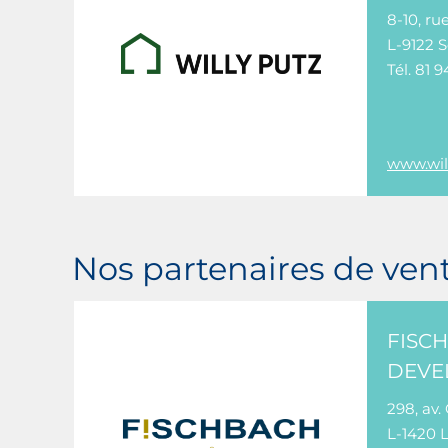
8-10, ru
L-9122 
Tél. 81 9
www.will
Nos partenaires de ven
FISC
DEVE
298, av.
L-1420