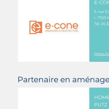
E-CO
5, rue 
L-7525 
Tél. 26 3
https:/
Partenaire en aménag
HOME
PUTZ