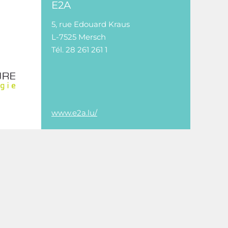
E2A
5, rue Edouard Kraus
L-7525 Mersch
Tél. 28 261 261 1
www.e2a.lu/