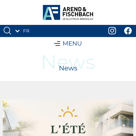
FR
DE
MENU
News
News