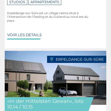
STUDIOS
APPARTEMENTS
Erpeldange-sur-Sûre est un village calme situé à
l’intersection de l’Oesling et du Gutland au nord-est du
pays.
VOIR LES DETAILS
ERPELDANGE-SUR-SÛRE
«In der mittelsten Gewan», lots
10.14 / 10.15