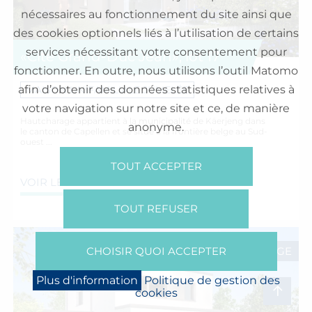
nécessaires au fonctionnement du site ainsi que
des cookies optionnels liés à l’utilisation de certains
services nécessitant votre consentement pour
«Cité Grand-Duc Jean», lot 17
fonctionner. En outre, nous utilisons l’outil Matomo
afin d’obtenir des données statistiques relatives à
MAISON UNIFAMILIALE JUMELÉE
votre navigation sur notre site et ce, de manière
Hautcharage appartient à la municipalité de Käerjeng dans
anonyme.
le canton de Capellen et se situe à la frontière belge au Sud-
ouest ...
TOUT ACCEPTER
VOIR LES DETAILS
TOUT REFUSER
HAUTCHARAGE
CHOISIR QUOI ACCEPTER
Plus d'information
Politique de gestion des
cookies