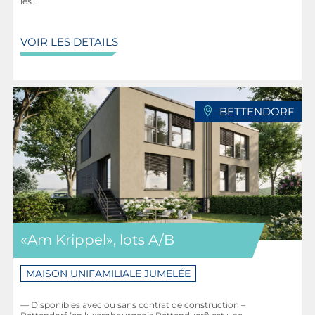
les ...
VOIR LES DETAILS
BETTENDORF
«Am Krippel», lots A/B
MAISON UNIFAMILIALE JUMELÉE
— Disponibles avec ou sans contrat de construction –