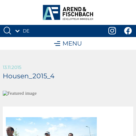
DE
FR
MENU
13.11.2015
Housen_2015_4