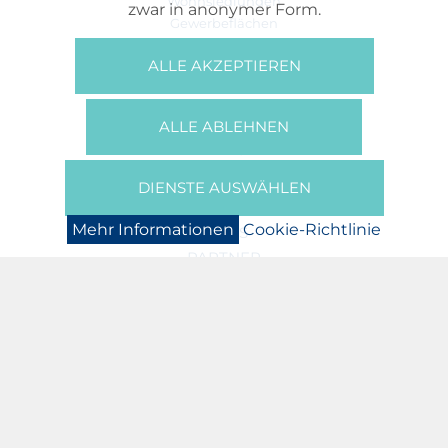
Wohnsiedlungen
zwar in anonymer Form.
Gewerbeflächen
Büros
ALLE AKZEPTIEREN
REFERENZEN
ÜBER UNS
ALLE ABLEHNEN
Wer Sind Wir?
Broschüren/Filme
Presse
DIENSTE AUSWÄHLEN
BOOKING
Mehr Informationen
Cookie-Richtlinie
NEWS
PARTNER
JOBS
DATENSCHUTZERKLÄRUNG
COOKIE-RICHTLINIE
IMPRESSUM
ASSOCIATION N. AREND