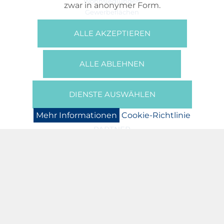
Wohnsiedlungen
zwar in anonymer Form.
Gewerbeflächen
Büros
ALLE AKZEPTIEREN
REFERENZEN
ÜBER UNS
ALLE ABLEHNEN
Wer Sind Wir?
Broschüren/Filme
Presse
DIENSTE AUSWÄHLEN
BOOKING
Mehr Informationen
Cookie-Richtlinie
NEWS
PARTNER
JOBS
DATENSCHUTZERKLÄRUNG
COOKIE-RICHTLINIE
IMPRESSUM
ASSOCIATION N. AREND