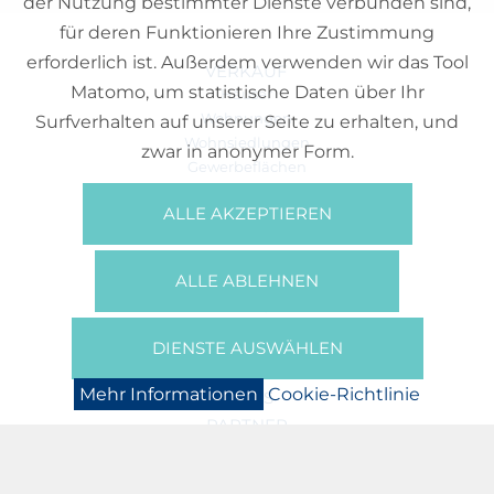
der Nutzung bestimmter Dienste verbunden sind,
für deren Funktionieren Ihre Zustimmung
erforderlich ist. Außerdem verwenden wir das Tool
VERKAUF
Matomo, um statistische Daten über Ihr
Häuser
Wohnungen
Surfverhalten auf unserer Seite zu erhalten, und
Wohnsiedlungen
zwar in anonymer Form.
Gewerbeflächen
Büros
ALLE AKZEPTIEREN
REFERENZEN
ÜBER UNS
ALLE ABLEHNEN
Wer Sind Wir?
Broschüren/Filme
Presse
DIENSTE AUSWÄHLEN
BOOKING
Mehr Informationen
Cookie-Richtlinie
NEWS
PARTNER
JOBS
DATENSCHUTZERKLÄRUNG