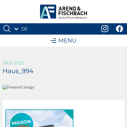
DE
FR
MENU
28.10.2025
Haus_994