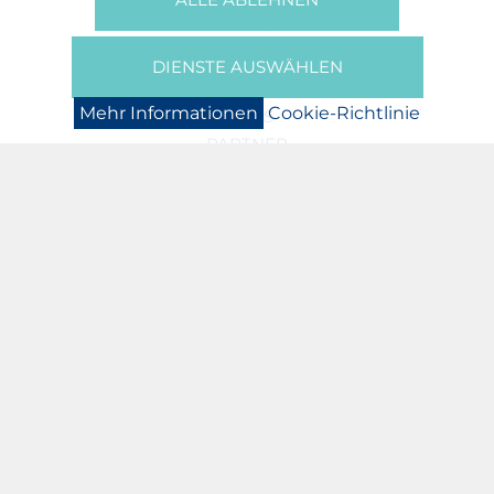
Wer Sind Wir?
Broschüren/Filme
Presse
DIENSTE AUSWÄHLEN
BOOKING
Mehr Informationen
Cookie-Richtlinie
NEWS
PARTNER
JOBS
DATENSCHUTZERKLÄRUNG
COOKIE-RICHTLINIE
IMPRESSUM
ASSOCIATION N. AREND
& C. FISCHBACH S.A.
A.E.: 00137028/0
RCS LUXEMBOURG: B122596
TEL.: (+352) 32 75 76
E-MAIL:
INFO@NA-CF.LU