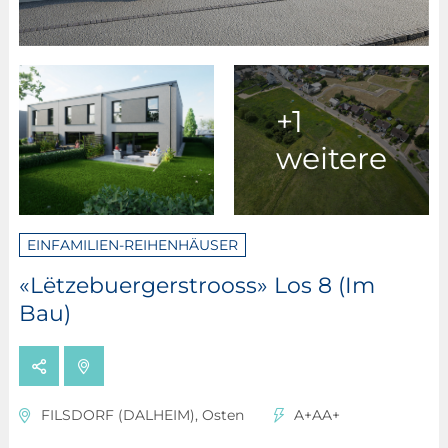
+1
weitere
EINFAMILIEN-REIHENHÄUSER
«Lëtzebuergerstrooss» Los 8 (Im
Bau)
FILSDORF (DALHEIM), Osten
A+AA+