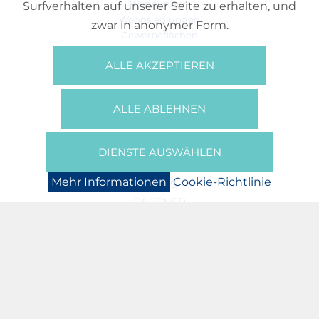
Wohnungen
Surfverhalten auf unserer Seite zu erhalten, und
Wohnsiedlungen
zwar in anonymer Form.
Gewerbeflächen
Büros
ALLE AKZEPTIEREN
REFERENZEN
ÜBER UNS
ALLE ABLEHNEN
Wer Sind Wir?
Broschüren/Filme
Presse
DIENSTE AUSWÄHLEN
BOOKING
Mehr Informationen
Cookie-Richtlinie
NEWS
PARTNER
JOBS
DATENSCHUTZERKLÄRUNG
COOKIE-RICHTLINIE
IMPRESSUM