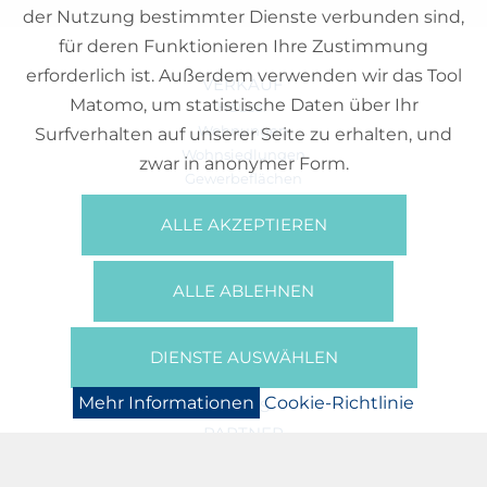
der Nutzung bestimmter Dienste verbunden sind,
für deren Funktionieren Ihre Zustimmung
erforderlich ist. Außerdem verwenden wir das Tool
VERKAUF
Matomo, um statistische Daten über Ihr
Häuser
Wohnungen
Surfverhalten auf unserer Seite zu erhalten, und
Wohnsiedlungen
zwar in anonymer Form.
Gewerbeflächen
Büros
ALLE AKZEPTIEREN
REFERENZEN
ÜBER UNS
ALLE ABLEHNEN
Wer Sind Wir?
Broschüren/Filme
Presse
DIENSTE AUSWÄHLEN
BOOKING
Mehr Informationen
Cookie-Richtlinie
NEWS
PARTNER
JOBS