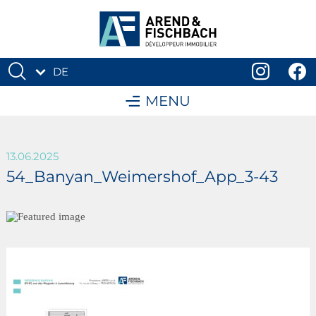
DE
FR
MENU
13.06.2025
54_Banyan_Weimershof_App_3-43