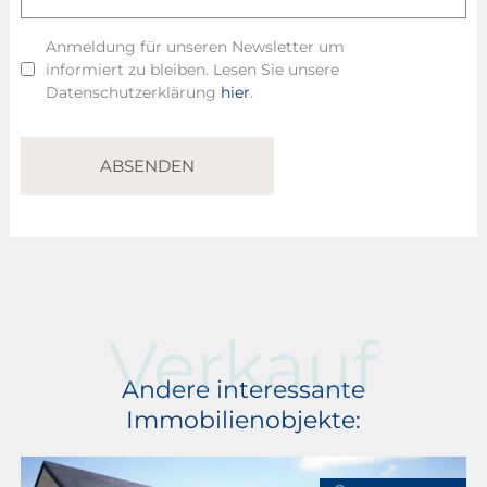
Lebensqualität in einer ländlichen Umgebung suchen.
Anmeldung für unseren Newsletter um
informiert zu bleiben. Lesen Sie unsere
Datenschutzerklärung
hier
.
ABSENDEN
Verkauf
Andere interessante
Immobilienobjekte: