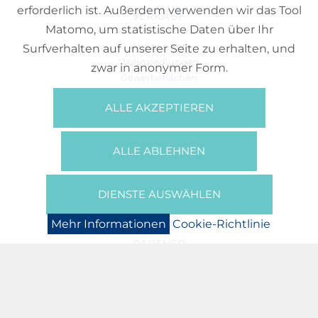
erforderlich ist. Außerdem verwenden wir das Tool
VERKAUF
Matomo, um statistische Daten über Ihr
Häuser
Wohnungen
Surfverhalten auf unserer Seite zu erhalten, und
Wohnsiedlungen
zwar in anonymer Form.
Gewerbeflächen
Büros
ALLE AKZEPTIEREN
REFERENZEN
ÜBER UNS
ALLE ABLEHNEN
Wer Sind Wir?
Broschüren/Filme
Presse
DIENSTE AUSWÄHLEN
BOOKING
Mehr Informationen
Cookie-Richtlinie
NEWS
PARTNER
JOBS
DATENSCHUTZERKLÄRUNG
COOKIE-RICHTLINIE
IMPRESSUM