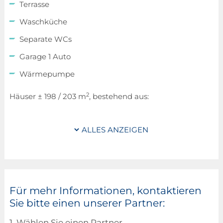
Terrasse
Waschküche
Separate WCs
Garage 1 Auto
Wärmepumpe
2
Häuser ± 198 / 203 m
, bestehend aus:
2
± 112 / 115 m
Wohnfläche
ALLES ANZEIGEN
2
± 67 / 69 m
Nutzfläche, innerhalb der thermischen
Gebäudehülle
2
± 19 m
Nutzfläche, außerhalb der thermischen
Gebäudehülle
Für mehr Informationen, kontaktieren
Energieklasse: A/A/A+, A/B/A
Sie bitte einen unserer Partner:
NZEB (Nearly Zero Energy Building)
1. Wählen Sie einen Partner