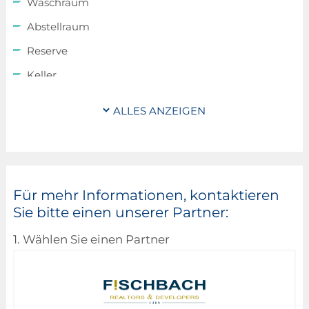
Waschraum
Abstellraum
Reserve
Keller
Garage für 1 Autos
ALLES ANZEIGEN
2 Außenstellplätze
2
Haus
± 208 m
, bestehend aus:
2
± 160 m
Wohnfläche
Für mehr Informationen, kontaktieren
2
± 13 m
Nutzfläche, innerhalb der thermischen
Sie bitte einen unserer Partner:
Gebäudehülle
1. Wählen Sie einen Partner
2
± 35 m
Nutzfläche, außerhalb der thermischen
Gebäudehülle
Energieklasse: A/B/A