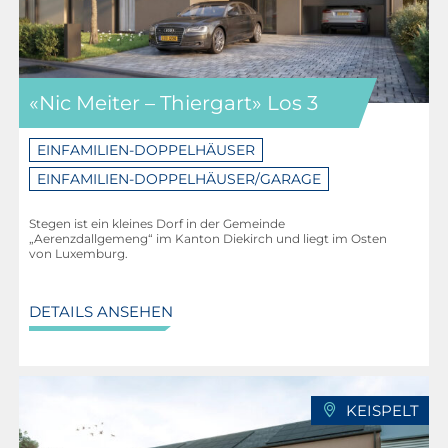
Centre Hospitalier du Nord: 9,8 km
Schulzentrum Medernach: 4,0 km
Schulgebäude Ermsdorf: 4,5 km
«Nic Meiter – Thiergart» Los 3
Sporthalle Medernach: 3,9 km
EINFAMILIEN-DOPPELHÄUSER
Kino „Scala“ Diekirch: 8,3 km
EINFAMILIEN-DOPPELHÄUSER/GARAGE
Luxemburg-Stadt: 41,6 km
Stegen ist ein kleines Dorf in der Gemeinde
Flughafen: 37,5 km
„Aerenzdallgemeng“ im Kanton Diekirch und liegt im Osten
von Luxemburg.
DETAILS ANSEHEN
KEISPELT