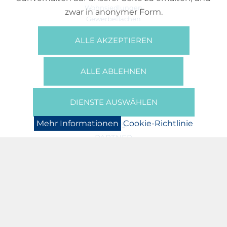
Wohnsiedlungen
zwar in anonymer Form.
Gewerbeflächen
Büros
ALLE AKZEPTIEREN
REFERENZEN
ÜBER UNS
ALLE ABLEHNEN
Wer Sind Wir?
Broschüren/Filme
Presse
DIENSTE AUSWÄHLEN
BOOKING
Mehr Informationen
Cookie-Richtlinie
NEWS
PARTNER
JOBS
DATENSCHUTZERKLÄRUNG
COOKIE-RICHTLINIE
IMPRESSUM
ASSOCIATION N. AREND