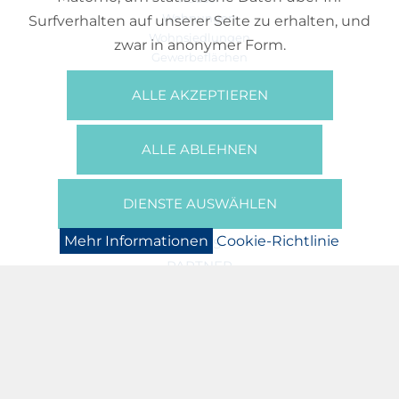
Wohnungen
Surfverhalten auf unserer Seite zu erhalten, und
Wohnsiedlungen
zwar in anonymer Form.
Gewerbeflächen
Büros
ALLE AKZEPTIEREN
REFERENZEN
ÜBER UNS
ALLE ABLEHNEN
Wer Sind Wir?
Broschüren/Filme
Presse
DIENSTE AUSWÄHLEN
BOOKING
Mehr Informationen
Cookie-Richtlinie
NEWS
PARTNER
JOBS
DATENSCHUTZERKLÄRUNG
COOKIE-RICHTLINIE
IMPRESSUM