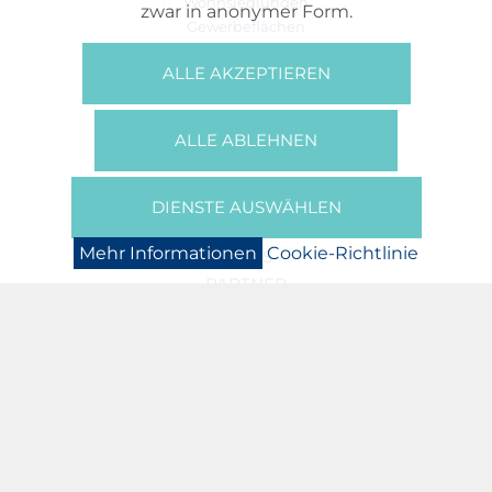
Wohnsiedlungen
zwar in anonymer Form.
Gewerbeflächen
Büros
ALLE AKZEPTIEREN
REFERENZEN
ÜBER UNS
ALLE ABLEHNEN
Wer Sind Wir?
Broschüren/Filme
Presse
DIENSTE AUSWÄHLEN
BOOKING
Mehr Informationen
Cookie-Richtlinie
NEWS
PARTNER
JOBS
DATENSCHUTZERKLÄRUNG
COOKIE-RICHTLINIE
IMPRESSUM
ASSOCIATION N. AREND