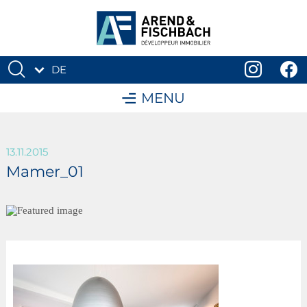
DE
FR
MENU
13.11.2015
Mamer_01