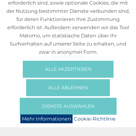
erforderlich sind, sowie optionale Cookies, die mit
der Nutzung bestimmter Dienste verbunden sind,
für deren Funktionieren Ihre Zustimmung
erforderlich ist. Außerdem verwenden wir das Tool
VERKAUF
Matomo, um statistische Daten über Ihr
Häuser
Wohnungen
Surfverhalten auf unserer Seite zu erhalten, und
Wohnsiedlungen
zwar in anonymer Form.
Gewerbeflächen
Büros
ALLE AKZEPTIEREN
REFERENZEN
ÜBER UNS
ALLE ABLEHNEN
Wer Sind Wir?
Broschüren/Filme
Presse
DIENSTE AUSWÄHLEN
BOOKING
Mehr Informationen
Cookie-Richtlinie
NEWS
PARTNER
JOBS