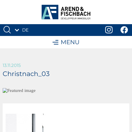
DE
FR
MENU
13.11.2015
Christnach_03