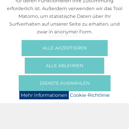
für deren Funktionieren Ihre Zustimmung
erforderlich ist. Außerdem verwenden wir das Tool
VERKAUF
Matomo, um statistische Daten über Ihr
Häuser
Wohnungen
Surfverhalten auf unserer Seite zu erhalten, und
Wohnsiedlungen
zwar in anonymer Form.
Gewerbeflächen
Büros
ALLE AKZEPTIEREN
REFERENZEN
ÜBER UNS
ALLE ABLEHNEN
Wer Sind Wir?
Broschüren/Filme
Presse
DIENSTE AUSWÄHLEN
BOOKING
Mehr Informationen
Cookie-Richtlinie
NEWS
PARTNER
JOBS
DATENSCHUTZERKLÄRUNG
COOKIE-RICHTLINIE