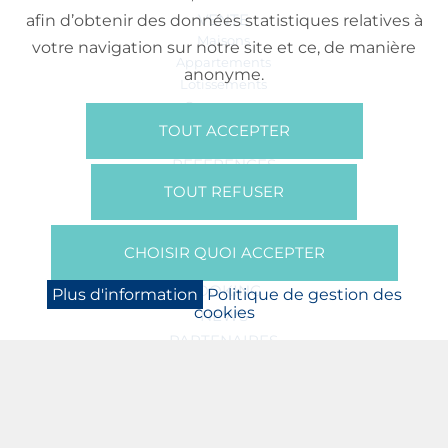
VENTE
afin d’obtenir des données statistiques relatives à
Maisons
votre navigation sur notre site et ce, de manière
Appartements
anonyme.
Lotissements
Commerces
Bureaux
TOUT ACCEPTER
RÉFÉRENCES
SUR NOUS
TOUT REFUSER
Qui Sommes Nous?
Brochures/Vidéos
CHOISIR QUOI ACCEPTER
Presse
BOOKING
Plus d'information
Politique de gestion des
cookies
NEWS
PARTENAIRES
JOBS
PROTECTION DES DONNÉES
POLITIQUE DE GESTION DES COOKIES
MENTIONS LÉGALES