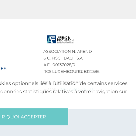
ASSOCIATION N. AREND
& C. FISCHBACH S.A.
A.E.: 00137028/0
IES
RCS LUXEMBOURG: B122596
TEL.: (+352) 32 75 76
es optionnels liés à l’utilisation de certains services
E-MAIL:
INFO@NA-CF.LU
données statistiques relatives à votre navigation sur
IR QUOI ACCEPTER