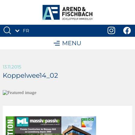
FR
DE
MENU
13.11.2015
Koppelwee14_02