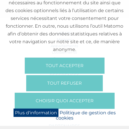
nécessaires au fonctionnement du site ainsi que
des cookies optionnels liés à l’utilisation de certains
services nécessitant votre consentement pour
fonctionner. En outre, nous utilisons l’outil Matomo
VENTE
afin d’obtenir des données statistiques relatives à
Maisons
votre navigation sur notre site et ce, de manière
Appartements
anonyme.
Lotissements
Commerces
Bureaux
TOUT ACCEPTER
RÉFÉRENCES
SUR NOUS
TOUT REFUSER
Qui Sommes Nous?
Brochures/Vidéos
CHOISIR QUOI ACCEPTER
Presse
BOOKING
Plus d'information
Politique de gestion des
cookies
NEWS
PARTENAIRES