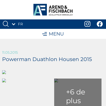
FR
DE
MENU
11.05.2015
Powerman Duathlon Housen 2015
+6 de
plus