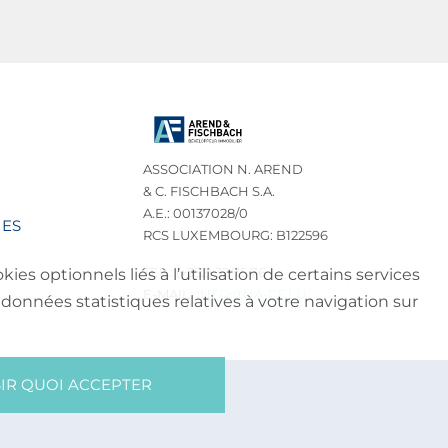
ASSOCIATION N. AREND
& C. FISCHBACH S.A.
A.E.: 00137028/0
IES
RCS LUXEMBOURG: B122596
TEL.: (+352) 32 75 76
es optionnels liés à l’utilisation de certains services
E-MAIL:
INFO@NA-CF.LU
données statistiques relatives à votre navigation sur
IR QUOI ACCEPTER