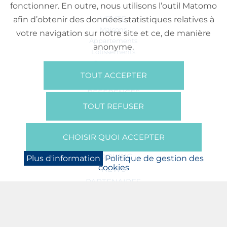
fonctionner. En outre, nous utilisons l’outil Matomo
VENTE
afin d’obtenir des données statistiques relatives à
Maisons
votre navigation sur notre site et ce, de manière
Appartements
anonyme.
Lotissements
Commerces
Bureaux
TOUT ACCEPTER
RÉFÉRENCES
SUR NOUS
TOUT REFUSER
Qui Sommes Nous?
Brochures/Vidéos
CHOISIR QUOI ACCEPTER
Presse
BOOKING
Plus d'information
Politique de gestion des
cookies
NEWS
PARTENAIRES
JOBS
PROTECTION DES DONNÉES
POLITIQUE DE GESTION DES COOKIES