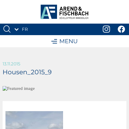
FR
DE
MENU
13.11.2015
Housen_2015_9