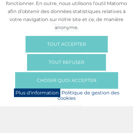
fonctionner. En outre, nous utilisons l’outil Matomo
VENTE
afin d’obtenir des données statistiques relatives à
Maisons
votre navigation sur notre site et ce, de manière
Appartements
anonyme.
Lotissements
Commerces
Bureaux
TOUT ACCEPTER
RÉFÉRENCES
SUR NOUS
TOUT REFUSER
Qui Sommes Nous?
Brochures/Vidéos
CHOISIR QUOI ACCEPTER
Presse
BOOKING
Plus d'information
Politique de gestion des
cookies
NEWS
PARTENAIRES
JOBS
PROTECTION DES DONNÉES
POLITIQUE DE GESTION DES COOKIES