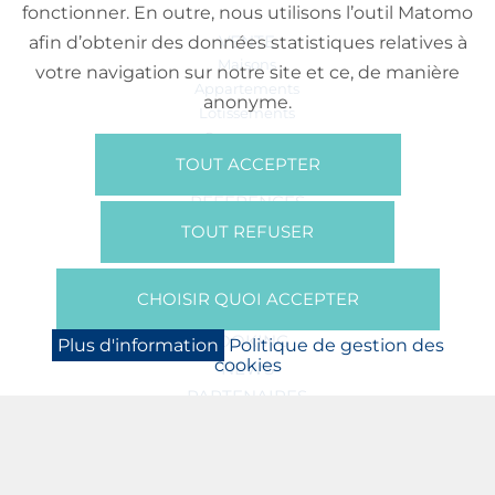
fonctionner. En outre, nous utilisons l’outil Matomo
VENTE
afin d’obtenir des données statistiques relatives à
Maisons
votre navigation sur notre site et ce, de manière
Appartements
anonyme.
Lotissements
Commerces
Bureaux
TOUT ACCEPTER
RÉFÉRENCES
SUR NOUS
TOUT REFUSER
Qui Sommes Nous?
Brochures/Vidéos
CHOISIR QUOI ACCEPTER
Presse
BOOKING
Plus d'information
Politique de gestion des
cookies
NEWS
PARTENAIRES
JOBS
PROTECTION DES DONNÉES
POLITIQUE DE GESTION DES COOKIES