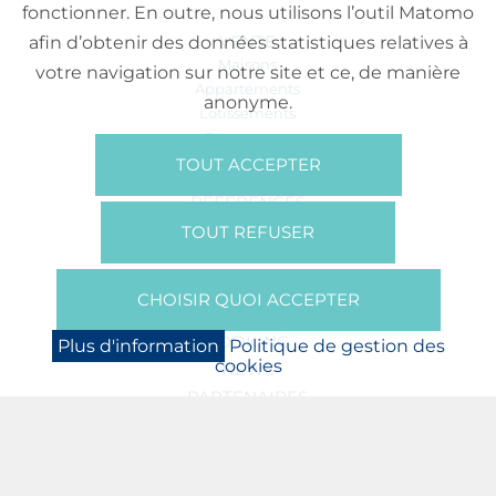
fonctionner. En outre, nous utilisons l’outil Matomo
VENTE
afin d’obtenir des données statistiques relatives à
Maisons
votre navigation sur notre site et ce, de manière
Appartements
anonyme.
Lotissements
Commerces
Bureaux
TOUT ACCEPTER
RÉFÉRENCES
SUR NOUS
TOUT REFUSER
Qui Sommes Nous?
Brochures/Vidéos
CHOISIR QUOI ACCEPTER
Presse
BOOKING
Plus d'information
Politique de gestion des
cookies
NEWS
PARTENAIRES
JOBS
PROTECTION DES DONNÉES
POLITIQUE DE GESTION DES COOKIES