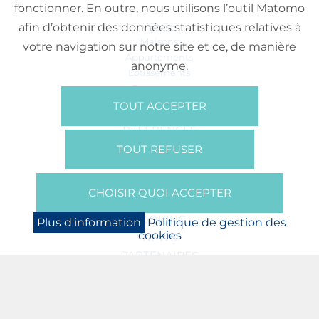
fonctionner. En outre, nous utilisons l’outil Matomo
VENTE
afin d’obtenir des données statistiques relatives à
Maisons
votre navigation sur notre site et ce, de manière
Appartements
anonyme.
Lotissements
Commerces
Bureaux
TOUT ACCEPTER
RÉFÉRENCES
SUR NOUS
TOUT REFUSER
Qui Sommes Nous?
Brochures/Vidéos
CHOISIR QUOI ACCEPTER
Presse
BOOKING
Plus d'information
Politique de gestion des
cookies
NEWS
PARTENAIRES
JOBS
PROTECTION DES DONNÉES
POLITIQUE DE GESTION DES COOKIES