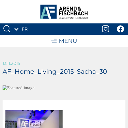
FR
DE
MENU
13.11.2015
AF_Home_Living_2015_Sacha_30