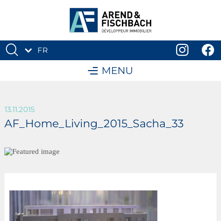
FR
DE
MENU
13.11.2015
AF_Home_Living_2015_Sacha_33