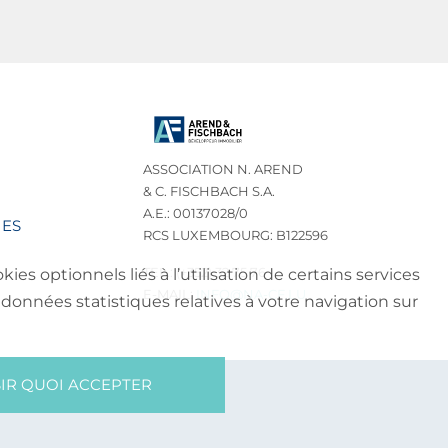
ASSOCIATION N. AREND
& C. FISCHBACH S.A.
A.E.: 00137028/0
IES
RCS LUXEMBOURG: B122596
TEL.: (+352) 32 75 76
es optionnels liés à l’utilisation de certains services
E-MAIL:
INFO@NA-CF.LU
données statistiques relatives à votre navigation sur
IR QUOI ACCEPTER