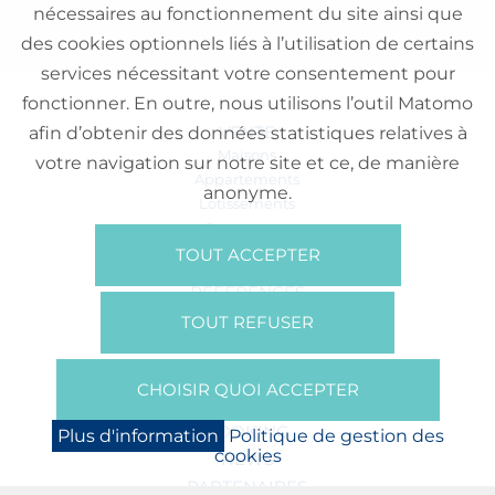
nécessaires au fonctionnement du site ainsi que
des cookies optionnels liés à l’utilisation de certains
services nécessitant votre consentement pour
fonctionner. En outre, nous utilisons l’outil Matomo
VENTE
afin d’obtenir des données statistiques relatives à
Maisons
votre navigation sur notre site et ce, de manière
Appartements
anonyme.
Lotissements
Commerces
Bureaux
TOUT ACCEPTER
RÉFÉRENCES
SUR NOUS
TOUT REFUSER
Qui Sommes Nous?
Brochures/Vidéos
CHOISIR QUOI ACCEPTER
Presse
BOOKING
Plus d'information
Politique de gestion des
cookies
NEWS
PARTENAIRES