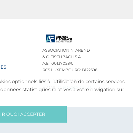
ASSOCIATION N. AREND
& C. FISCHBACH S.A.
A.E.: 00137028/0
IES
RCS LUXEMBOURG: B122596
TEL.: (+352) 32 75 76
es optionnels liés à l’utilisation de certains services
E-MAIL:
INFO@NA-CF.LU
données statistiques relatives à votre navigation sur
IR QUOI ACCEPTER