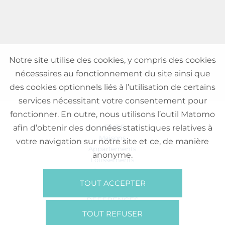
Notre site utilise des cookies, y compris des cookies
nécessaires au fonctionnement du site ainsi que
des cookies optionnels liés à l’utilisation de certains
services nécessitant votre consentement pour
fonctionner. En outre, nous utilisons l’outil Matomo
VENTE
afin d’obtenir des données statistiques relatives à
Maisons
votre navigation sur notre site et ce, de manière
Appartements
anonyme.
Lotissements
Commerces
Bureaux
TOUT ACCEPTER
RÉFÉRENCES
SUR NOUS
TOUT REFUSER
Qui Sommes Nous?