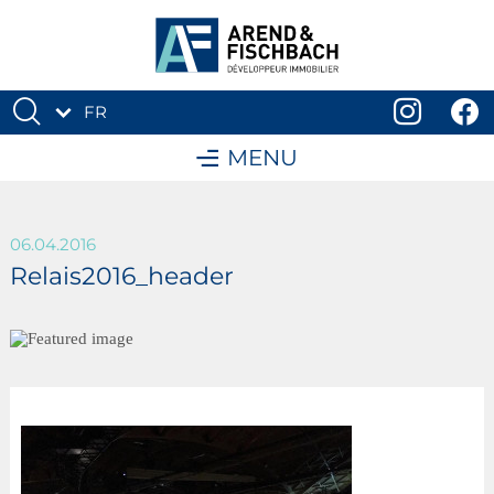
FR
DE
MENU
06.04.2016
Relais2016_header