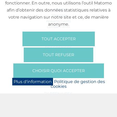
fonctionner. En outre, nous utilisons l’outil Matomo
VENTE
afin d’obtenir des données statistiques relatives à
Maisons
votre navigation sur notre site et ce, de manière
Appartements
anonyme.
Lotissements
Commerces
Bureaux
TOUT ACCEPTER
RÉFÉRENCES
SUR NOUS
TOUT REFUSER
Qui Sommes Nous?
Brochures/Vidéos
CHOISIR QUOI ACCEPTER
Presse
BOOKING
Plus d'information
Politique de gestion des
cookies
NEWS
PARTENAIRES
JOBS
PROTECTION DES DONNÉES
POLITIQUE DE GESTION DES COOKIES