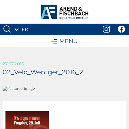
FR
DE
MENU
27.07.2016
02_Velo_Wentger_2016_2