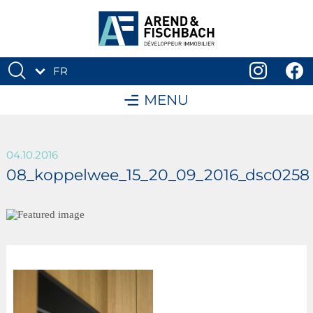
FR
DE
MENU
04.10.2016
08_koppelwee_15_20_09_2016_dsc0258