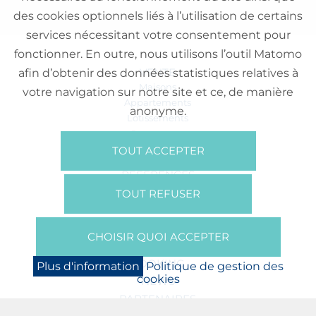
des cookies optionnels liés à l’utilisation de certains
services nécessitant votre consentement pour
fonctionner. En outre, nous utilisons l’outil Matomo
VENTE
afin d’obtenir des données statistiques relatives à
Maisons
votre navigation sur notre site et ce, de manière
Appartements
anonyme.
Lotissements
Commerces
Bureaux
TOUT ACCEPTER
RÉFÉRENCES
SUR NOUS
TOUT REFUSER
Qui Sommes Nous?
Brochures/Vidéos
CHOISIR QUOI ACCEPTER
Presse
BOOKING
Plus d'information
Politique de gestion des
cookies
NEWS
PARTENAIRES