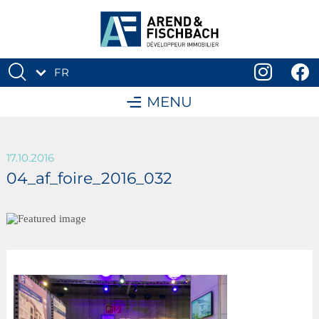
FR
DE
MENU
17.10.2016
04_af_foire_2016_032