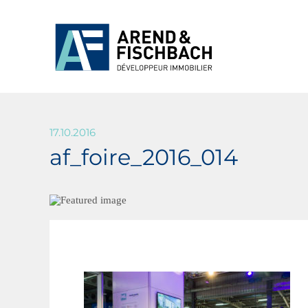
17.10.2016
af_foire_2016_014