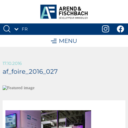
FR
DE
MENU
17.10.2016
af_foire_2016_027