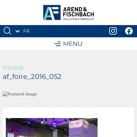
FR
DE
MENU
17.10.2016
af_foire_2016_052