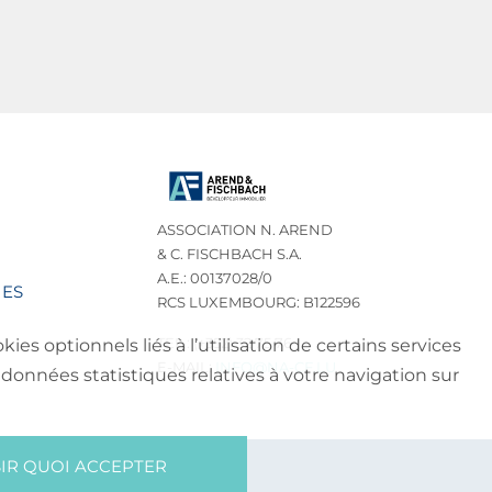
ASSOCIATION N. AREND
& C. FISCHBACH S.A.
A.E.: 00137028/0
IES
RCS LUXEMBOURG: B122596
TEL.: (+352) 32 75 76
es optionnels liés à l’utilisation de certains services
E-MAIL:
INFO@NA-CF.LU
données statistiques relatives à votre navigation sur
IR QUOI ACCEPTER