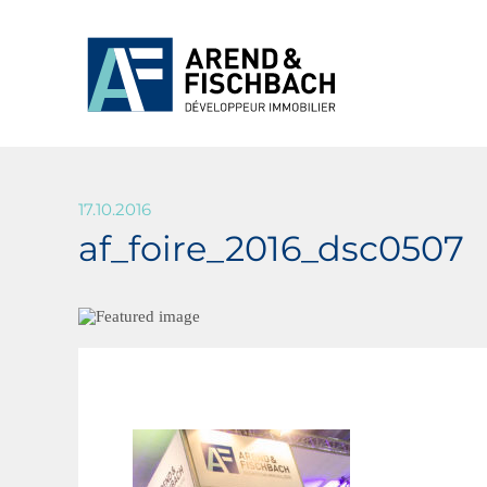
17.10.2016
af_foire_2016_dsc0507