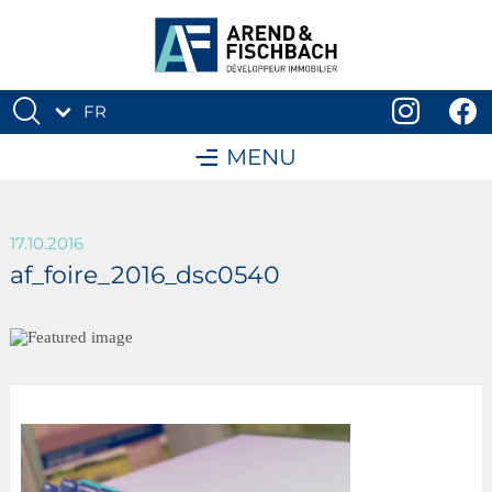
FR
DE
MENU
17.10.2016
af_foire_2016_dsc0540