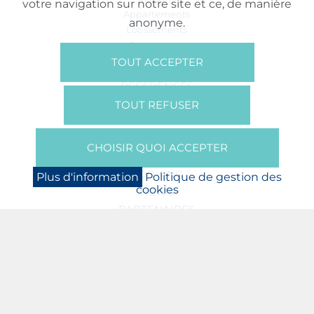
votre navigation sur notre site et ce, de manière
Appartements
anonyme.
Lotissements
Commerces
Bureaux
TOUT ACCEPTER
RÉFÉRENCES
SUR NOUS
TOUT REFUSER
Qui Sommes Nous?
Brochures/Vidéos
CHOISIR QUOI ACCEPTER
Presse
BOOKING
Plus d'information
Politique de gestion des
cookies
NEWS
PARTENAIRES
JOBS
PROTECTION DES DONNÉES
POLITIQUE DE GESTION DES COOKIES
MENTIONS LÉGALES