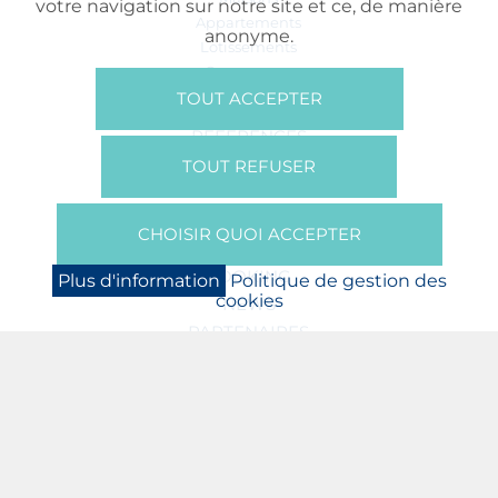
votre navigation sur notre site et ce, de manière
Appartements
anonyme.
Lotissements
Commerces
Bureaux
TOUT ACCEPTER
RÉFÉRENCES
SUR NOUS
TOUT REFUSER
Qui Sommes Nous?
Brochures/Vidéos
CHOISIR QUOI ACCEPTER
Presse
BOOKING
Plus d'information
Politique de gestion des
cookies
NEWS
PARTENAIRES
JOBS
PROTECTION DES DONNÉES
POLITIQUE DE GESTION DES COOKIES
MENTIONS LÉGALES