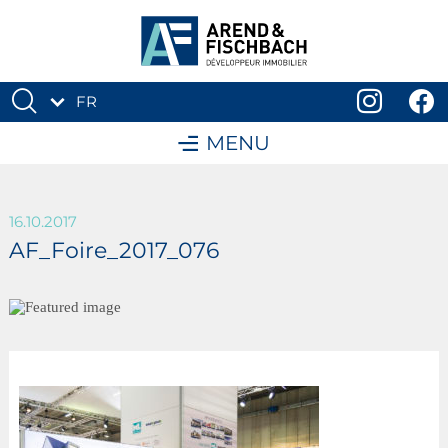
FR
DE
MENU
16.10.2017
AF_Foire_2017_076