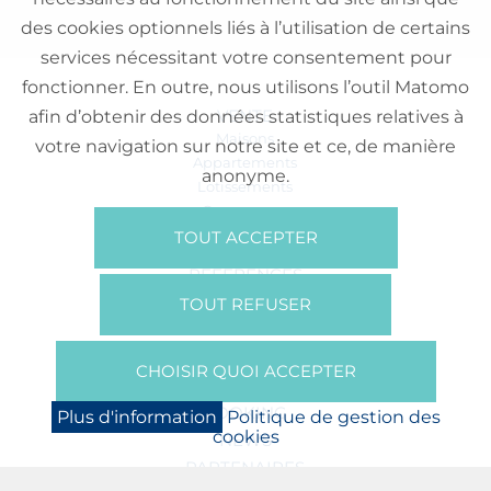
des cookies optionnels liés à l’utilisation de certains
services nécessitant votre consentement pour
fonctionner. En outre, nous utilisons l’outil Matomo
VENTE
afin d’obtenir des données statistiques relatives à
Maisons
votre navigation sur notre site et ce, de manière
Appartements
anonyme.
Lotissements
Commerces
Bureaux
TOUT ACCEPTER
RÉFÉRENCES
SUR NOUS
TOUT REFUSER
Qui Sommes Nous?
Brochures/Vidéos
CHOISIR QUOI ACCEPTER
Presse
BOOKING
Plus d'information
Politique de gestion des
cookies
NEWS
PARTENAIRES