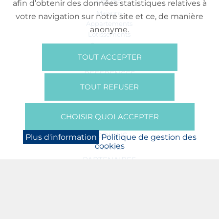
VENTE
afin d’obtenir des données statistiques relatives à
Maisons
votre navigation sur notre site et ce, de manière
Appartements
anonyme.
Lotissements
Commerces
Bureaux
TOUT ACCEPTER
RÉFÉRENCES
SUR NOUS
TOUT REFUSER
Qui Sommes Nous?
Brochures/Vidéos
CHOISIR QUOI ACCEPTER
Presse
BOOKING
Plus d'information
Politique de gestion des
cookies
NEWS
PARTENAIRES
JOBS
PROTECTION DES DONNÉES
POLITIQUE DE GESTION DES COOKIES
MENTIONS LÉGALES