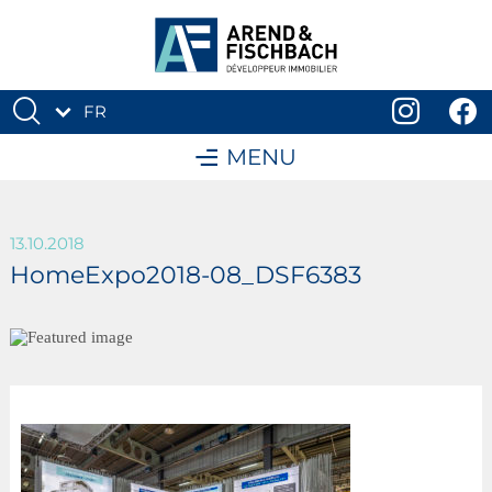
FR
DE
MENU
13.10.2018
HomeExpo2018-08_DSF6383