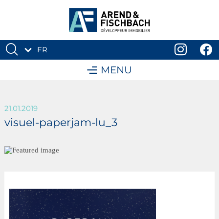
FR
DE
MENU
21.01.2019
visuel-paperjam-lu_3