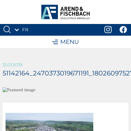
FR
DE
MENU
31.01.2019
51142164_2470373019671191_180260975